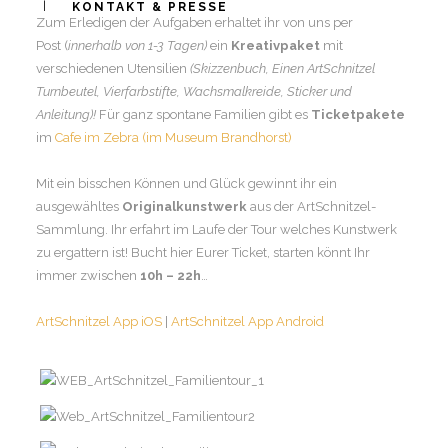
KONTAKT & PRESSE
Zum Erledigen der Aufgaben erhaltet ihr von uns per
Post (
innerhalb von 1-3 Tagen)
ein
Kreativpaket
mit
verschiedenen Utensilien
(Skizzenbuch, Einen ArtSchnitzel
Turnbeutel, Vierfarbstifte, Wachsmalkreide, Sticker und
Anleitung)!
Für ganz spontane Familien gibt es
Ticketpakete
im
Cafe im Zebra (im Museum Brandhorst)
Mit ein bisschen Können und Glück gewinnt ihr ein
ausgewähltes
Originalkunstwerk
aus der ArtSchnitzel-
Sammlung. Ihr erfahrt im Laufe der Tour welches Kunstwerk
zu ergattern ist! Bucht hier Eurer Ticket, starten könnt Ihr
immer zwischen
10h – 22h
…
ArtSchnitzel App iOS
|
ArtSchnitzel App Android