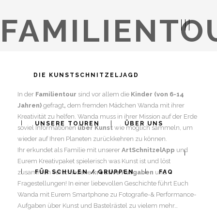
FAMILIENTO
DIE KUNSTSCHNITZELJAGD
In der
Familientour
sind vor allem die
Kinder (von 6-14
Jahren)
gefragt
,
dem fremden Mädchen Wanda mit ihrer
Kreativität zu helfen. Wanda muss in ihrer Mission auf der Erde
UNSERE TOUREN
ÜBER UNS
soviel Informationen
über Kunst
wie möglich sammeln, um
wieder auf Ihren Planeten zurückkehren zu können.
Ihr erkundet als Familie mit unserer
ArtSchnitzelApp
und
Eurem Kreativpaket spielerisch was Kunst ist und löst
zusammen verschiedene
kreative Aufgaben
und
FÜR SCHULEN / GRUPPEN
FAQ
Fragestellungen! In einer liebevollen Geschichte führt Euch
Wanda mit Eurem Smartphone zu Fotografie-& Performance-
Aufgaben über Kunst und Bastelrästel zu vielem mehr…