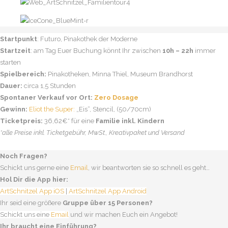
Startpunkt
: Futuro, Pinakothek der Moderne
Startzeit
: am Tag Euer Buchung könnt Ihr zwischen
10h – 22h
immer
starten
Spielbereich:
Pinakotheken, Minna Thiel, Museum Brandhorst
Dauer:
circa 1,5 Stunden
Spontaner Verkauf vor Ort:
Zero Dosage
Gewinn:
Eliot the Super:
„Eis“,
Stencil, (50/70cm)
Ticketpreis:
36,62€* für eine
Familie inkl. Kindern
*alle Preise inkl. Ticketgebühr, MwSt., Kreativpaket und Versand
Noch
Fragen?
Schickt uns gerne eine
Email
, wir beantworten sie so schnell es geht…
Hol Dir die App hier:
ArtSchnitzel App iOS
|
ArtSchnitzel App Android
Ihr seid eine größere
Gruppe über 15 Personen?
Schickt uns eine
Email
und wir machen Euch ein Angebot!
Ihr braucht eine Einführung?