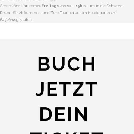
Gerne könnt Ihr immer
Freitags
von
12 – 15h
zu uns in die Schwere-
Reiter- Str 2b kommen, und Eure Tour bei uns im Headquarter
mit
Einführung
kaufen.
BUCH
JETZT
DEIN